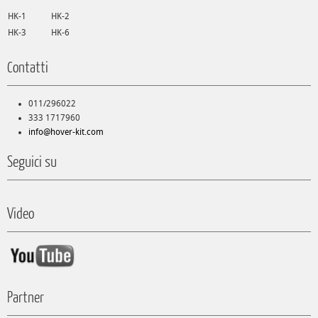
HK-1
HK-2
HK-3
HK-6
Contatti
011/296022
333 1717960
info@hover-kit.com
Seguici su
Video
Partner