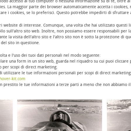
do accesso al tuo computer o nessuna informazione su di te, oltre ai d
ookies. La maggior parte dei browser automaticamente accetta i cookies
are i cookies, se lo preferisci. Questo potrebbe impedirti di sfruttare a
ri website di interesse. Comunque, una volta che hai utilizzato questi lin
o sull'altro sito web. Inoltre, non possiamo essere responsabili per l
e la visita dell'altro sito e l'altro sito non è sotto la protezione di q
 del sito in questione.
colta e l'uso dei tuoi dati personali nel modo seguente:
ilare una form in un sito web, guarda nel riquadro su cui puoi cliccare 
 per scopi di direct marketing.
utilizzare le tue informazioni personali per scopi di direct marketing,
hover-kit.com
 prestito le tue informazioni a terze parti a meno che non abbiamo il