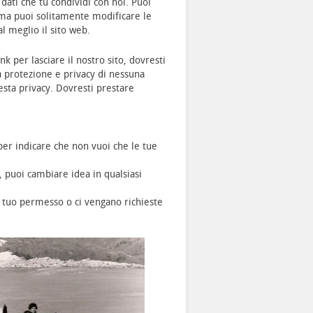
ati che tu condividi con noi. Puoi
, ma puoi solitamente modificare le
l meglio il sito web.
k per lasciare il nostro sito, dovresti
a protezione e privacy di nessuna
uesta privacy. Dovresti prestare
per indicare che non vuoi che le tue
 puoi cambiare idea in qualsiasi
 tuo permesso o ci vengano richieste