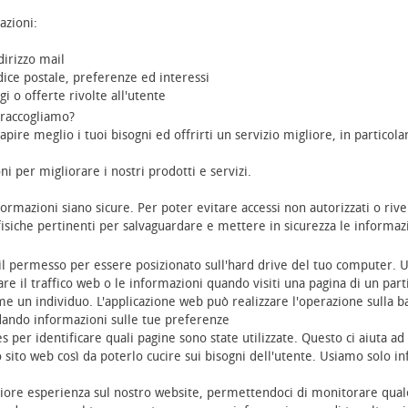
azioni:
dirizzo mail
ice postale, preferenze ed interessi
i o offerte rivolte all'utente
 raccogliamo?
ire meglio i tuoi bisogni ed offrirti un servizio migliore, in particolar
i per migliorare i nostri prodotti e servizi.
ormazioni siano sicure. Per poter evitare accessi non autorizzati o riv
fisiche pertinenti per salvaguardare e mettere in sicurezza le informaz
il permesso per essere posizionato sull'hard drive del tuo computer. Una
are il traffico web o le informazioni quando visiti una pagina di un part
e un individuo. L'applicazione web può realizzare l'operazione sulla bas
dando informazioni sulle tue preferenze
es per identificare quali pagine sono state utilizzate. Questo ci aiuta ad a
 sito web così da poterlo cucire sui bisogni dell'utente. Usiamo solo inf
igliore esperienza sul nostro website, permettendoci di monitorare qual