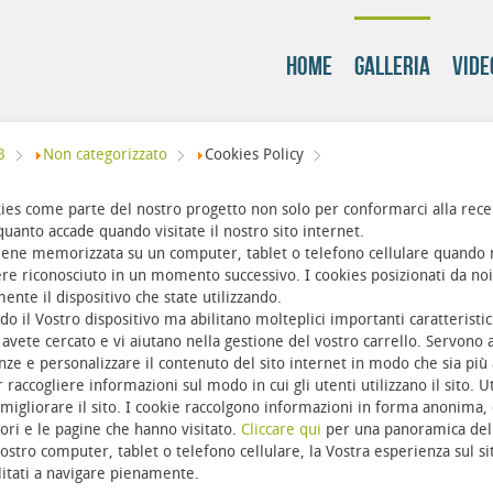
Home
Galleria
Vide
3
Non categorizzato
Cookies Policy
kies come parte del nostro progetto non solo per conformarci alla re
quanto accade quando visitate il nostro sito internet.
iene memorizzata su un computer, tablet o telefono cellulare quando n
ere riconosciuto in un momento successivo. I cookies posizionati da no
nte il dispositivo che state utilizzando.
 il Vostro dispositivo ma abilitano molteplici importanti caratteristic
avete cercato e vi aiutano nella gestione del vostro carrello. Servono 
nze e personalizzare il contenuto del sito internet in modo che sia più 
r raccogliere informazioni sul modo in cui gli utenti utilizzano il sito. 
migliorare il sito. I cookie raccolgono informazioni in forma anonima, 
ori e le pagine che hanno visitato.
Cliccare qui
per una panoramica dell
Vostro computer, tablet o telefono cellulare, la Vostra esperienza sul s
itati a navigare pienamente.