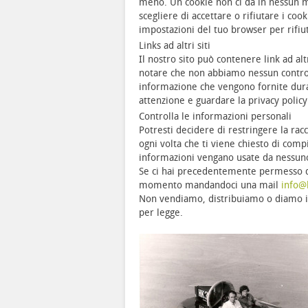
meno. Un cookie non ci dà in nessun mo
scegliere di accettare o rifiutare i c
impostazioni del tuo browser per rifiut
Links ad altri siti
Il nostro sito può contenere link ad alt
notare che non abbiamo nessun controll
informazione che vengono fornite durant
attenzione e guardare la privacy policy
Controlla le informazioni personali
Potresti decidere di restringere la rac
ogni volta che ti viene chiesto di comp
informazioni vengano usate da nessuno
Se ci hai precedentemente permesso di 
momento mandandoci una mail
info@
Non vendiamo, distribuiamo o diamo in
per legge.